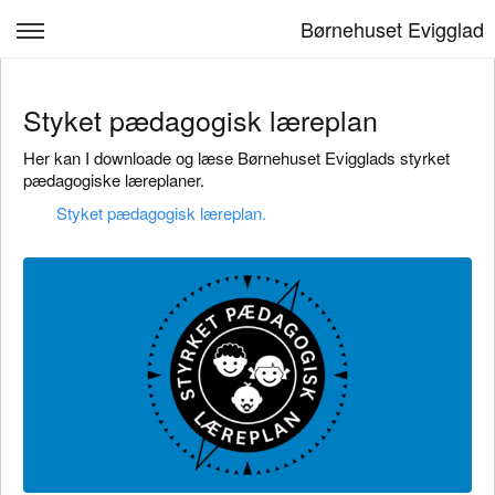
Børnehuset Evigglad
Forside
Styket pædagogisk læreplan
Børnehuset Evigglad
Her kan I downloade og læse Børnehuset Evigglads styrket
Vuggestuen
pædagogiske læreplaner.
Styket pædagogisk læreplan.
Børnehaven
Kontakt
Venteliste
Log ind