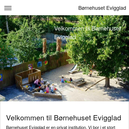
Børnehuset Evigglad
Forside
Velkommen til Børnehuset
Børnehuset Evigglad
Evigglad
Vuggestuen
Børnehaven
Kontakt
Venteliste
Log ind
Velkommen til Børnehuset Evigglad
Børnehuset Evigglad er en privat institution. Vi bor i et stort