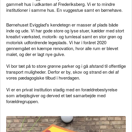
gammelt hus i udkanten af Frederiksberg. Vi er to mindre
institutioner i samme hus. En vuggestue samt en børnehave.
Børnehuset Evigglad's kendetegn er masser af plads både
inde og ude. Vi har gode store og lyse stuer, kælder med stort
kreativt værksted, motorik- og tumlesal samt en stor grøn og
motorisk udfordrende legeplads. Vi har i foråret 2020
gennemgået en kæmpe renovation, hvor alle rum er blevet
malet, og der er lagt nye gulve.
Vi bor tæt på to store grønne parker og i gå afstand til offentlige
transport muligheder. Derfor er by, skov og strand en del af
vores pædagogiske tilbud i hverdagen.
Vi er en privat institution stadig med en forældrebestyrelse
som arbejdsgiver og derved et tæt samarbejde med
forældregruppen.